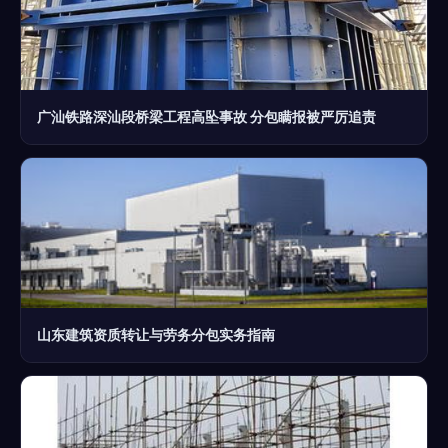
广汕铁路深汕段桥梁工程高坠事故 分包瞒报被严厉追责
山东建筑资质转让与劳务分包实务指南