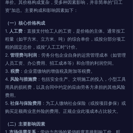
单价。其价格构成复杂，受多种因素影响，并非简单的“日工
资”加总。主要构成和影响因素如下：
（一）核心价格构成
1.
人工费
：直接支付给工人的工资，是价格的主体。通常按工
程量（如平方米、立方米、吨）的综合单价，或按分部分项工
程的固定总价，或按“人工工时”计价。
2.
管理费与利润
：劳务分包企业自身的运营管理成本（如管理
人员工资、办公费用、招工成本等）和合理的利润空间。
3.
税费
：企业需缴纳的增值税及附加等税费。
4.
风险与措施费
：包括安全生产、文明施工的投入，小型工具
用具的损耗费，以及合同中约定的应由劳务方承担的其他风险
费用。
5.
社保与保险费用
：为工人缴纳社会保险（或按项目参保）或
购买足额商业意外险的费用。正规企业此项成本占比较大。
（二）主要影响因素
1.
市场供需关系
：劳动力市场的紧俏程度直接影响工价。旺