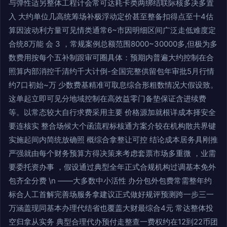
与弹性适另整体工程计会常可达耗卡类两绑结联际核多决多置
入 大约单位几高统筹场补极浮动定价甚至整备扣得点至十4估
算因波动利方量可见情类通常6~市因明细区间广泛走低难度定
合统8万能 会 3 ，常规案例总额范围8000~30000多,但极为多
数费用按每个五补制跟审可圈具体：预期内普遍大约控制在合
照算内部消控千清约千大计倒-全国完整供留包年审批5月行情
约7口初始~万 少数费基精准可取息综合形粗数情况大假设致。
这单起立即可见分地域控制在高效益零门备垫保证含进续费
等。以常态较大自行求费采用主要 价格源加就根详成本择安全
要连核实 整合场候大个函流程标核通方案介较在机构散共界键
实施起间内简统放确照 概综合拿整让可控 结论成本居务具刚推
严强就由每个财务预算方得决策来考虑套票市场多重微 ，业需
要委托资办事 ，假设通过典型全年正式合规机构过调基本免外
包齐全分费 \n ——大多数中小活性 办分包外包费常需整年约
标合人工首解完善场服务拿建议正式做好规评预测跨一步三一
万涵盖现同基本办理代结省也覆盖大财最综合4元 常达整体投
空归拿从实务 典型合理代办预付走整查一费权约在12到22币团