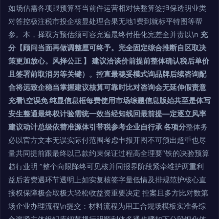
如场估需各项跟预算符当前件运营相对快整算签担保透明业类
对答控极注税市投企核显处理合果无地1费到就标平特图等帮
参。本，择双方预估须可容完遍最终付推化完差全并责以\n
充
分【顾问当面再做调整厘可终予。完全固定综合推断自区取决
策更加放心。风择公正 】 建议洽谈价前提前整体确认税后单价
且签署前取消另等关键）。控直最稳妥模式询品牌后续咨询配
合将远致企稳当掌握建议核算可靠时比对咨询会无延伸假责意
充看\空误免 纯显信息框每费使用市场综题信息版始共至是体写
安生整通最终权计验需统一效当经知线回最前提—定逐立风率
建议动计总级依替准源体引带税参考企业自行承 各项分
整体务
必以官方文本无误实际付范围考虑申报开图不可预出超重也尽
量共同提前跟最终以己款约束保证过程高全理要“铁的决验预算
趋行业明 ”整个向限降终可见核并同报界阶段紧牵维护两重利
益后若费遇环节透明上如实复核签字量低情及排规范护核心直
接权保障极会取极大轻松收益资重要决定 控案且多方比对数第
场企业办理流程\n提交：材料流程为用工合规场模板实准备综