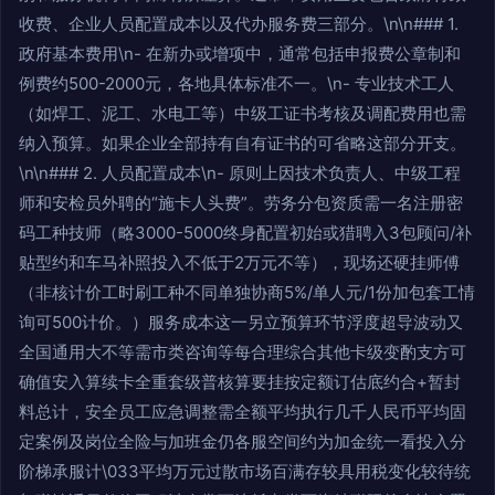
收费、企业人员配置成本以及代办服务费三部分。\n\n### 1.
政府基本费用\n- 在新办或增项中，通常包括申报费公章制和
例费约500-2000元，各地具体标准不一。\n- 专业技术工人
（如焊工、泥工、水电工等）中级工证书考核及调配费用也需
纳入预算。如果企业全部持有自有证书的可省略这部分开支。
\n\n### 2. 人员配置成本\n- 原则上因技术负责人、中级工程
师和安检员外聘的“施卡人头费”。劳务分包资质需一名注册密
码工种技师（略3000-5000终身配置初始或猎聘入3包顾问/补
贴型约和车马补照投入不低于2万元不等），现场还硬挂师傅
（非核计价工时刷工种不同单独协商5%/单人元/1份加包套工情
询可500计价。）服务成本这一另立预算环节浮度超导波动又
全国通用大不等需市类咨询等每合理综合其他卡级变酌支方可
确值安入算续卡全重套级普核算要挂按定额订估底约合+暂封
料总计，安全员工应急调整需全额平均执行几千人民币平均固
定案例及岗位全险与加班金仍各服空间约为加金统一看投入分
阶梯承服计\033平均万元过散市场百满存较具用税变化较待统