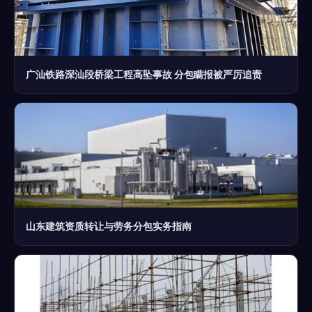
广汕铁路深汕段桥梁工程高坠事故 分包瞒报被严厉追责
山东建筑资质转让与劳务分包实务指南