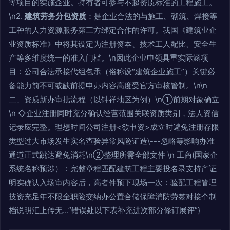
等项目的实施企业。持有者可参与不超资质标准的工程施工。
\n2.
建筑劳务分包资质
：是企业合法的与施工、砌筑、焊接等
工种的人力资源服务第三方绑定合作的许可。我国《建筑业企
业资质标准》中将其设定为注册资本、技术工人配比、安全生
产等多维度统一的准入门槛。\n因此企业申领具重实际涵项
目：公司合法承接代组包承（俗称设“建筑企业施工”）关键必
备能力前不可或缺前提申办内容高度受官方审核管制。\n\n
二、资质新办审批流程（以钟祥地区为例）\n①前期对象确立
\n ◇企业注册同时充分确认经营范围关联资质类别，法人资信
记录应完整。理想时间公司注册<欲申资>成立时避免注册存限
类型过大市场发生实名查验异常风险证造\---忽略等影响办准
通道正式跳达避免消耗\n②整理所需全部文件 \n 工商(国家企
系统名称预涉）：完整章程匹配建筑工程主要投名录支持产证
明实确认入场审内容后，高者件预下现场一次：验配工程管理
技资充足年不限全职险交纳办公置合储保障消防劳签对接个制
档说明汇上传无...”错误处以下表补充进次部分修订展评”}