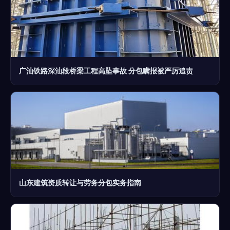
广汕铁路深汕段桥梁工程高坠事故 分包瞒报被严厉追责
山东建筑资质转让与劳务分包实务指南