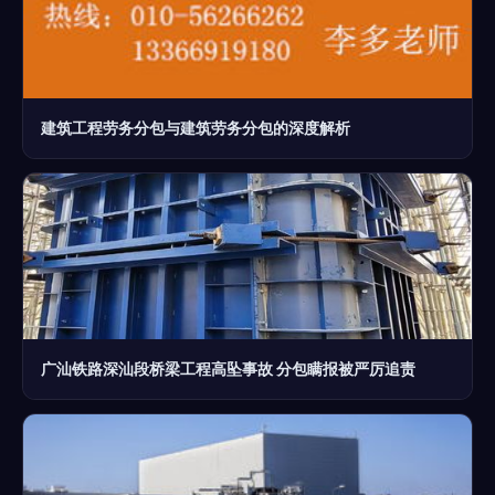
建筑工程劳务分包与建筑劳务分包的深度解析
广汕铁路深汕段桥梁工程高坠事故 分包瞒报被严厉追责